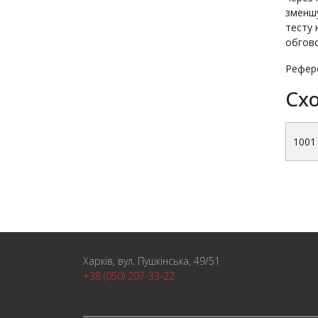
зменшу
тесту 
обгово
Рефере
Схо
1001
Харків, вул. Пушкінська, 49/51
+38 (050) 207-33-22