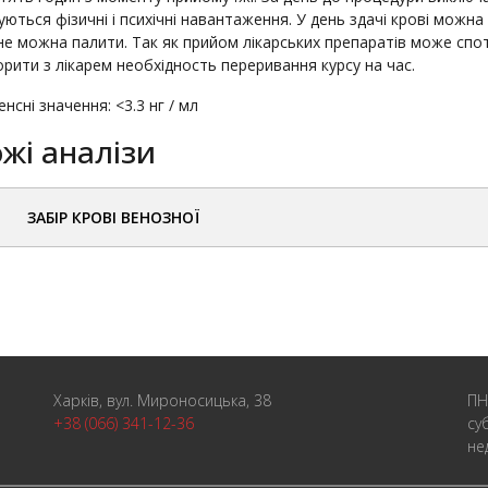
ються фізичні і психічні навантаження. У день здачі крові можна п
не можна палити. Так як прийом лікарських препаратів може сп
рити з лікарем необхідность переривання курсу на час.
нсні значення: <3.3 нг / мл
жі аналізи
ЗАБІР КРОВІ ВЕНОЗНОЇ
Харків, вул. Мироносицька, 38
ПН
+38 (066) 341-12-36
су
не