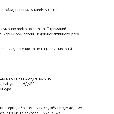
а обладнанні ІХЛА Mindray CL1000i
их умовах metrolab.com.ua. Отриманий
ої карциноми легені, недрібноклітинного раку
ннях у легенях та печінці, при нирковій
що мають невідому етіологію;
оді лікування НДКРЛ;
міхура.
тщесерце, або замовити службу виїзду додому,
ається з меню алкоголь, жирна їжа,