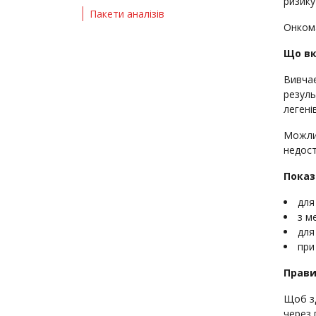
ризику
Пакети аналізів
Онкома
Що вк
Вивчає
резуль
легені
Можлив
недост
Показ
для
з м
для
при
Прави
Щоб зд
через 