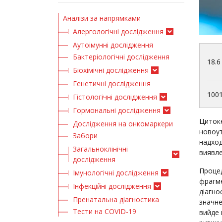
Аналізи за напрямками
Алергологічні дослідження
Аутоімунні дослідження
Бактеріологічні дослідження
18.6
Біохімічні дослідження
Генетичні дослідження
100
Гістологічні дослідження
Гормональні дослідження
Цитоке
Дослідження на онкомаркери
новоут
Забори
надход
Загальноклінічні
виявле
дослідження
Процед
Імунологічні дослідження
фрагме
Інфекційні дослідження
діагно
Пренатальна діагностика
значне
Тести на COVID-19
вийде 