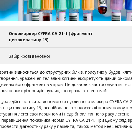
Онкомаркер CYFRA CA 21-1 (фрагмент
цитокератину 19)
1
Забір крові венозної
ратин відноситься до структурних білків, присутніх у будові кліт
ворення, уражені епітеліальні клітини екскретують даний онкома
женню його фрагментів у кров. Це дозволяє застосовувати тест 
ння певних різновидів пухлин, що вражають епітелій.
ура здійснюється за допомогою пухлинного маркера CYFRA СА 21
нт цитокератину 19, асоційованого з плоскоклітинним новоутв
стування легеневої карциноми і недрібноклітинного раку легенів
 перевищення показника норми CYFRA СА 21-1. При цьому слід вр
провести діагностику раку у пацієнта, також метод неефективний 