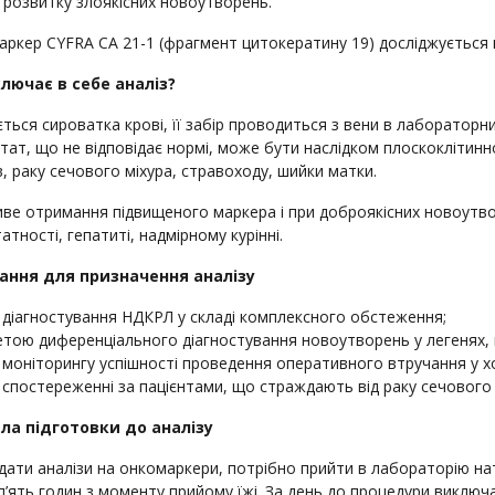
 розвитку злоякісних новоутворень.
ркер CYFRA СА 21-1 (фрагмент цитокератину 19) досліджується н
лючає в себе аналіз?
ться сироватка крові, її забір проводиться з вени в лабораторн
тат, що не відповідає нормі, може бути наслідком плоскоклітинн
в, раку сечового міхура, стравоходу, шийки матки.
е отримання підвищеного маркера і при доброякісних новоутворе
атності, гепатиті, надмірному курінні.
ання для призначення аналізу
 діагностування НДКРЛ у складі комплексного обстеження;
етою диференціального діагностування новоутворень у легенях, 
 моніторингу успішності проведення оперативного втручання у х
 спостереженні за пацієнтами, що страждають від раку сечового 
ла підготовки до аналізу
ати аналізи на онкомаркери, потрібно прийти в лабораторію на
п’ять годин з моменту прийому їжі. За день до процедури виключ