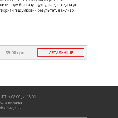
ити воду без газу і цукру, за дві години до
отворити підсумковий результат, важливо
35.00 грн
ДЕТАЛЬНІШЕ
.-ПТ. з 08:00 до 15:00
бота вихідний
діля вихідний