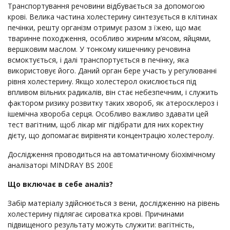
Транспортування речовини відбувається за допомогою
крові. Велика частина холестерину синтезується в клітинах
печінки, решту організм отримує разом з їжею, що має
тваринне походження, особливо жирним м’ясом, яйцями,
вершковим маслом. У тонкому кишечнику речовина
всмоктується, і далі транспортується в печінку, яка
використовує його. Даний орган бере участь у регулюванні
рівня холестерину. Якщо холестерол окислюється під
впливом вільних радикалів, він стає небезпечним, і служить
фактором ризику розвитку таких хвороб, як атеросклероз і
ішемічна хвороба серця. Особливо важливо здавати цей
тест вагітним, щоб лікар міг підібрати для них коректну
дієту, що допомагає вирівняти концентрацію холестеролу.
Дослідження проводиться на автоматичному біохімічному
аналізаторі MINDRAY BS 200E
Що включає в себе аналіз?
Забір матеріалу здійснюється з вени, дослідженню на рівень
холестерину підлягає сироватка крові. Причинами
підвищеного результату можуть служити: вагітність,