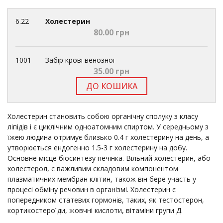
6.22
Холестерин
80.00 грн
1001
Забір крові венозної
35.00 грн
ДО КОШИКА
Холестерин становить собою органічну сполуку з класу
ліпідів і є циклічним одноатомним спиртом. У середньому з
їжею людина отримує близько 0.4 г холестерину на день, а
утворюється ендогенно 1.5-3 г холестерину на добу.
Основне місце біосинтезу печінка. Вільний холестерин, або
холестерол, є важливим складовим компонентом
плазматичних мембран клітин, також він бере участь у
процесі обміну речовин в організмі. Холестерин є
попередником статевих гормонів, таких, як тестостерон,
кортикостероїди, жовчні кислоти, вітаміни групи Д.