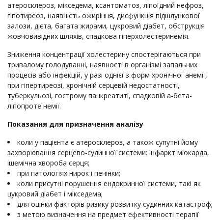
атеросклероз, мікседема, ксантоматоз, ліпоїдний нефроз,
гіпотиреоз, наявність ожиріння, дисфункція підшлункової
залози, дієта, багата жирами, цукровий діабет, обструкція
жовчовивідних шляхів, спадкова гіперхолестеринемія.
Зниження концентрації холестерину спостерігаються при
тривалому голодуванні, наявності в організмі запальних
процесів або інфекцій, у разі однієї з форм хронічної анемії,
при гіпертиреозі, хронічній серцевій недостатності,
туберкульозі, гострому панкреатиті, спадковій а-бета-
ліпопротеїнемії.
Показання для призначення аналізу
коли у пацієнта є атеросклероз, а також супутні йому
захворювання серцево-судинної системи: інфаркт міокарда,
ішемічна хвороба серця;
при патологіях нирок і печінки;
коли присутні порушення ендокринної системи, такі як
цукровий діабет і мікседема;
для оцінки факторів ризику розвитку судинних катастроф;
з метою визначення на предмет ефективності терапії