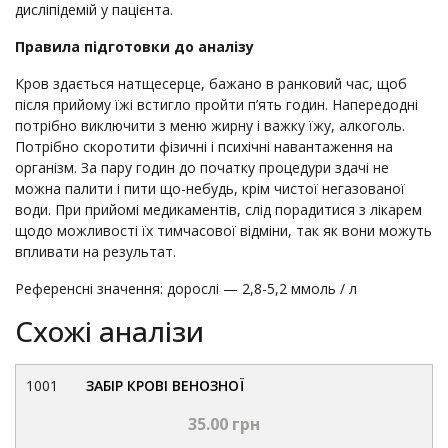
дисліпідемій у пацієнта.
Правила підготовки до аналізу
Кров здається натщесерце, бажано в ранковий час, щоб
після прийому їжі встигло пройти п’ять годин. Напередодні
потрібно виключити з меню жирну і важку їжу, алкоголь.
Потрібно скоротити фізичні і психічні навантаження на
організм. За пару годин до початку процедури здачі не
можна палити і пити що-небудь, крім чистої негазованої
води. При прийомі медикаментів, слід порадитися з лікарем
щодо можливості їх тимчасової відміни, так як вони можуть
впливати на результат.
Референсні значення: дорослі — 2,8-5,2 ммоль / л
Схожі аналізи
1001
ЗАБІР КРОВІ ВЕНОЗНОЇ
35.00 грн