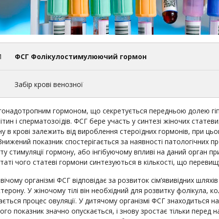
1
ФСГ Фолікулостимулюючий гормон
1
Забір крові венозної
гонадотропним гормоном, що секретується передньою долею гіпо
ітин і сперматозоїдів. ФСГ бере участь у синтезі жіночих стате
у в крові залежить від вироблення стероїдних гормонів, при цьом
 Знижений показник спостерігається за наявності патологічних пр
ту стимуляції гормону, або інгібуючому впливі на даний орган пр
таті чого статеві гормони синтезуються в кількості, що перевищ
вічому організмі ФСГ відповідає за розвиток сім’явивідних шляхів 
терону. У жіночому тілі він необхідний для розвитку фолікула, ко
ається процес овуляції. У дитячому організмі ФСГ знаходиться на
чого показник значно опускається, і знову зростає тільки перед