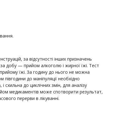
вання.
нструацій, за відсутності інших призначень
 за добу — прийом алкоголю і жирної їжі. Тест
 прийому їжі. За годину до нього не можна
ом півгодини до маніпуляції необхідно
і схильна до циклічних змін, для аналізу
Прийом медикаментів може спотворити результат,
сового перерви в лікуванні.