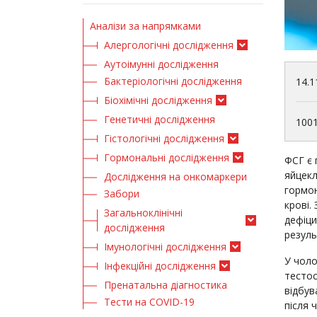
Аналізи за напрямками
Алергологічні дослідження
Аутоімунні дослідження
Бактеріологічні дослідження
14.1
Біохімічні дослідження
Генетичні дослідження
100
Гістологічні дослідження
Гормональні дослідження
ФСГ є 
яйцекл
Дослідження на онкомаркери
гормон
Забори
крові.
Загальноклінічні
дефіци
дослідження
резуль
Імунологічні дослідження
У чоло
Інфекційні дослідження
тестос
Пренатальна діагностика
відбув
Тести на COVID-19
після 