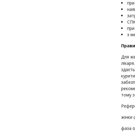
при
ная
зат
СПК
при
з м
Прави
Для жі
лікаря
здаєть
курити
забезп
рекоме
тому з
Рефере
жінки 
фаза о