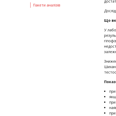
достат
Пакети аналізів
Дослід
Що вк
У лабо
резуль
гіпофі
недост
залежн
Знижен
Шихана
тестос
Показ
при
якщ
при
ная
при