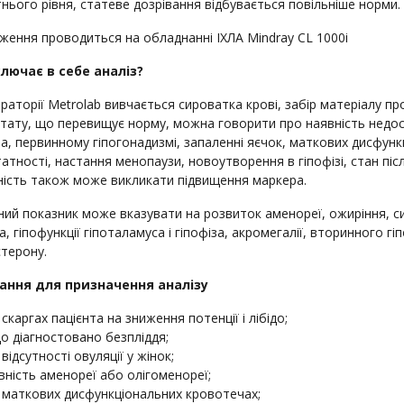
нього рівня, статеве дозрівання відбувається повільніше норми.
ження проводиться на обладнанні ІХЛА Mindray CL 1000i
лючає в себе аналіз?
раторії Metrolab вивчається сироватка крові, забір матеріалу пр
тату, що перевищує норму, можна говорити про наявність недоста
за, первинному гіпогонадизмі, запаленні яєчок, маткових дисфун
атності, настання менопаузи, новоутворення в гіпофізі, стан піс
ість також може викликати підвищення маркера.
ий показник може вказувати на розвиток аменореї, ожиріння, си
, гіпофункції гіпоталамуса і гіпофіза, акромегалії, вторинного г
терону.
ання для призначення аналізу
 скаргах пацієнта на зниження потенції і лібідо;
о діагностовано безпліддя;
 відсутності овуляції у жінок;
вність аменореї або олігоменореї;
 маткових дисфункціональних кровотечах;