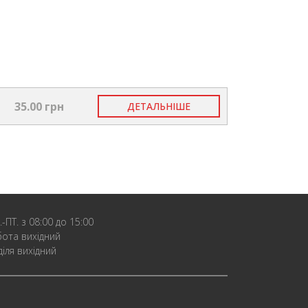
35.00 грн
ДЕТАЛЬНІШЕ
.-ПТ. з 08:00 до 15:00
бота вихідний
діля вихідний