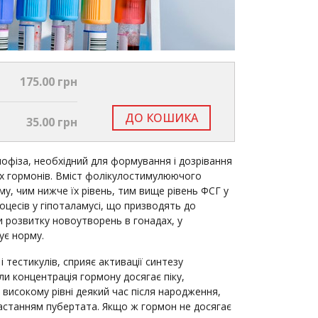
175.00 грн
ДО КОШИКА
35.00 грн
фіза, необхідний для формування і дозрівання
вих гормонів. Вміст фолікулостимулюючого
у, чим нижче їх рівень, тим вище рівень ФСГ у
оцесів у гіпоталамусі, що призводять до
и розвитку новоутворень в гонадах, у
ує норму.
і тестикулів, сприяє активації синтезу
ли концентрація гормону досягає піку,
 високому рівні деякий час після народження,
 настанням пубертата. Якщо ж гормон не досягає