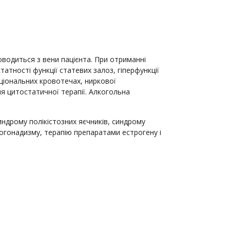
оводиться з вени пацієнта. При отриманні
тності функції статевих залоз, гіперфункції
кціональних кровотечах, ниркової
ля цитостатичної терапії. Алкогольна
ндрому полікістозних яєчників, синдрому
іпогонадизму, терапію препаратами естрогену і