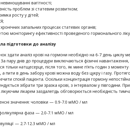
 невиношуванні вагітності;
вність проблем зі статевим розвитком;
римка росту у дітей;
Я;
 хронічних запальних процесах статевих органів;
етою моніторингу ефективності проведеного гормонального ліку
ла підготовки до аналізу
нок здати аналіз крові на гормони необхідно на 6-7 день циклу ме
. За пару днів до процедури виключаються фізичні навантаження,
ся тільки натщесерце, після того, як мине п’ять годин з моменту
, а пити в день забору крові можна воду без цукру і газу. Протяг
ечити спокій пацієнта. Оскільки концентрація гормону непостійна, 
ндується зібрати три зразка крові, з інтервалом у півгодини. 
 лікуючим лікарем заздалегідь обговорюється необхідність тимча
нсні значення: чоловіки — 0.9-7.0 мМО / мл
фолікулярна фаза — 2.0-7.1 мМО / мл
вуляції — 2.7-12.3 мМО / мл