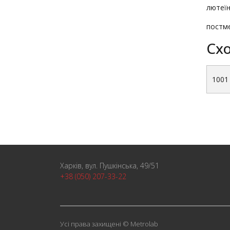
лютеїн
постме
Схо
1001
Харків, вул. Пушкінська, 49/51
+38 (050) 207-33-22
Усі права захищені © Metrolab