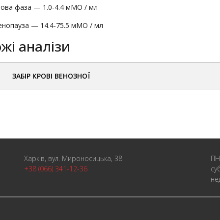
ова фаза — 1.0-4.4 мМО / мл
нопауза — 14.4-75.5 мМО / мл
жі аналізи
ЗАБІР КРОВІ ВЕНОЗНОЇ
Харків, вул. Мироносицька, 38
ПН
+38 (066) 341-12-36
су
не