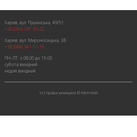
Харків, вул. Пушкінська, 49/51
+38 (050) 207-33-22
Харків, вул. Мироносицька, 38
+38 (066) 341-12-36
ПН.-ПТ. з 08:00 до 15:00
субота вихідний
неділя вихідний
Усі права захищені © Metrolab