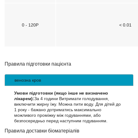
0 - 120Р
< 0.01
Правила підготовки пацієнта
венозна кров
Умови підготовки (якщо інше не визначено
лікарем):
За 4 години Витримати голодування,
виключити жирну їжу. Можна пити воду. Для дітей до
1 року - бажано дотриматись максимально
можливого проміжку між годуваннями, або
безпосередньо перед наступним годуванням.
Правила доставки біоматеріалів