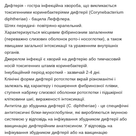
Дифтерія - гостра інфекційна хвороба, що викликається
токсигенними коринебактеріями дифтерії (Corynebacterium
diphtheriae) - бацила Леффлера.
Шлях передачі- повітряно-крапельний.
Характеризується місцевим фібринозним запаленням
(переважно слизових оболонок рото-і носоглотки), а також
явищами загальної інтоксикації та ураженням внутрішніх
органів.
Джерелом інфекції є хворий на дифтерію або тимчасовий
носій токсигенних штамів коринебактерій.
Інкубаційний період короткий - зазвичай 2-4 дні.
Клінічні форми дифтерії ротоглотки вкрай різноманітні і
залежать від характеру і поширення фибринозної плівки,
ступеня набряку слизової оболонки ротоглотки і підшкірної
клітковини шиї, вираженості інтоксикації.
Антитіла до збудника дифтерії (C. diphtheriae) - це специфічні
антитоксичні білки-імуноглобуліни, які виробляються імунною
системою у відповідь на інфікування збудником дифтерії або
вакцинацію дифтерійним анатоксином. У відповідь на
інфікування збудником дифтерії або на вакцинацію