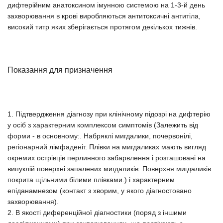
дифтерійним анатоксином імунною системою на 1-3-й день
захворювання в крові виробляються антитоксичні антитіла,
високий титр яких зберігається протягом декількох тижнів.
Показання для призначення
1. Підтвердження діагнозу при клінічному підозрі на дифтерію
у осіб з характерним комплексом симптомів (Залежить від
форми - в основному:. Набряклі мигдалики, почервонілі,
регіонарний лімфаденіт. Плівки на мигдаликах мають вигляд
окремих острівців перлинного забарвлення і розташовані на
випуклій поверхні запалених мигдаликів. Поверхня мигдаликів
покрита щільними білими плівками.) і характерним
епіданамнезом (контакт з хворим, у якого діагностовано
захворювання).
2. В якості диференційної діагностики (поряд з іншими