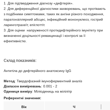
1. Для підтвердження діагнозу «дифтерія».
2. Для диференційної діагностики захворювань, що протікають
з подібними симптомами, таких як ангіни різного походження,
паратонзіллярний абсцес, інфекційний мононуклеоз, гострий
ларинготрахеїт, епіглоттіт.
3. Для оцінки напруженості протидифтерійного імунітету при
визначенні доцільності ревакцинації і контролі за її
ефективністю.
Склад показників:
Антитіла до дифтерійного анатоксину IgG
Метод
:
Твердофазний імуноферментний аналіз
Діапазон вимірювань
:
0.001 - 2
Одиниця виміру
:
Міліодиниць на мілілітр
Референтні значення:
Вік
Ч