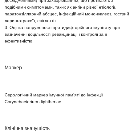
дослідженнями) при захворюваннях, що протікають з
подібними симптомами, таких як ангіни різної етіології,
паратонзіллярний абсцес, інфекційний мононуклеоз, гострий
ларинготрахеїт, епіглоттіт.
3. Оцінка напруженості протидифтерійного імунітету при
визначенні доцільності ревакцинації і контролі за її
ефективністю.
Маркер
Серологічний маркер імунної пам'яті до інфекції
Corynebacterium diphtheriae.
Клінічна значущість