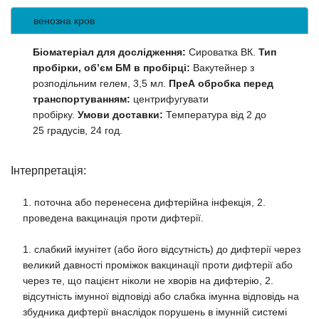
венозна кров
Біоматеріал для дослідження:
Сироватка ВК.
Тип
пробірки, об’єм БМ в пробірці:
Вакутейнер з
розподільним гелем, 3,5 мл.
ПреА обробка перед
транспортуванням:
центрифугувати
пробірку.
Умови доставки:
Температура від 2 до
25 градусів, 24 год.
Інтерпретація:
1. поточна або перенесена дифтерійна інфекція, 2.
проведена вакцинація проти дифтерії.
1. слабкий імунітет (або його відсутність) до дифтерії через
великий давності проміжок вакцинації проти дифтерії або
через те, що пацієнт ніколи не хворів на дифтерію, 2.
відсутність імунної відповіді або слабка імунна відповідь на
збудника дифтерії внаслідок порушень в імунній системі