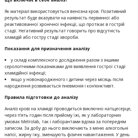
Як матеріал використовується венозна кров. Позитивний
результат буде вказувати на наявність первинної або
реактивованної хронічної інфекції, що протікає в гострій
стадії. Негативний результат говорить про відсутність
хламідій або гостру стадії хвороби.
Показання для призначення аналізу
у складі комплексного дослідження разом з іншими
серологічними показниками для виявлення гострої стадії
хламідійної інфекції;
якщо у новонародженого і дитини через місяць після
народження розвивається пневмонія і кон’юнктивіт.
Правила підготовки до аналізу
Аналіз крові на хламідії проводиться виключно натщесерце,
через п’ять годин після прийому їжі, як у лабораторних
умовах Metrolab, так і лаборантами вдома за попереднім
записом. За добу до нього виключають з меню алкогольні
напої, жирну їжу, зменшують фізичні навантаження. У день