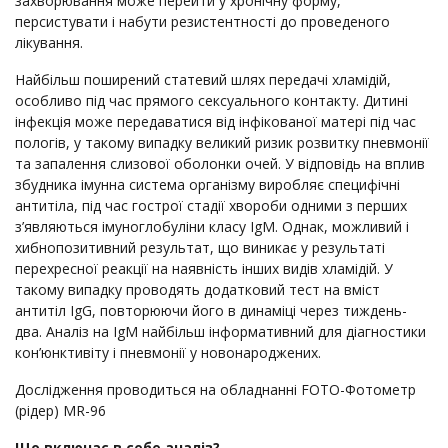
захворювання може перейти у хронічну форму,
персистувати і набути резистентності до проведеного
лікування.
Найбільш поширений статевий шлях передачі хламідій,
особливо під час прямого сексуального контакту. Дитині
інфекція може передаватися від інфікованої матері під час
пологів, у такому випадку великий ризик розвитку пневмонії
та запалення слизової оболонки очей. У відповідь на вплив
збудника імунна система організму виробляє специфічні
антитіла, під час гострої стадії хвороби одними з перших
з’являються імуноглобуліни класу IgM. Однак, можливий і
хибнопозитивний результат, що виникає у результаті
перехресної реакції на наявність інших видів хламідій. У
такому випадку проводять додатковий тест на вміст
антитіл IgG, повторюючи його в динаміці через тиждень-
два. Аналіз на IgM найбільш інформативний для діагностики
кон’юнктивіту і пневмонії у новонароджених.
Дослідження проводиться на обладнанні FOTO-Фотометр
(рідер) MR-96
Що включає в себе аналіз?