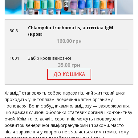
Chlamydia trachomatis, антитіла IgM
30.8
(кров)
160.00 грн
1001
Забір крові венозної
35.00 грн
ДО КОШИКА
Хламідії становлять собою паразитів, чий життєвий цикл
проходить у цитоплазмі всередині клітин організму
господаря. Вони є збудниками хламідіозу — захворювання,
що вражає слизові оболонки статевих органів і кон’юнктиву
очей. Крім того, деякі з серотипів можуть провокувати
розвиток венеричної лімфогранульоми і трахоми. Часто
після зараження у хворого не з’являється симптомів, тому