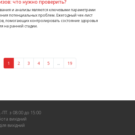
изов: что нужно проверить?
вания и анализы являются ключевыми параметрами
ения потенциальных проблем. Ежегодный чек-лист
тов, помогающих контролировать состояние здоровья
я на ранней стадии.
1
2
3
4
5
...
19
.-ПТ. з 08:00 до 15:00
бота вихідний
діля вихідний