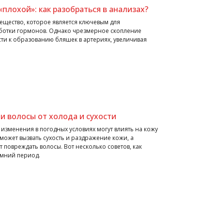
плохой»: как разобраться в анализах?
ещество, которое является ключевым для
ботки гормонов. Однако чрезмерное скопление
сти к образованию бляшек в артериях, увеличивая
и волосы от холода и сухости
 изменения в погодных условиях могут влиять на кожу
 может вызвать сухость и раздражение кожи, а
т повреждать волосы. Вот несколько советов, как
имний период.