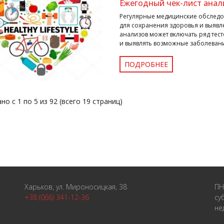
Ежегодный чек-лист анал
Регулярные медицинские обследо
для сохранения здоровья и выявл
анализов может включать ряд тес
и выявлять возможные заболевани
ПОДРОБНЕЕ
но с 1 по 5 из 92 (всего 19 страниц)
Харьков, ул. Мироносицкая, 38
ПН
+38 (066) 341-12-36
су
не