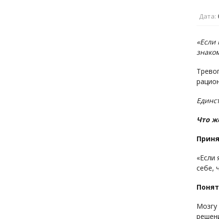
Дата:
«Если
знаком
Тревог
рацио
Единст
Что ж
Приня
«Если 
себе, 
Понят
Мозгу 
решен