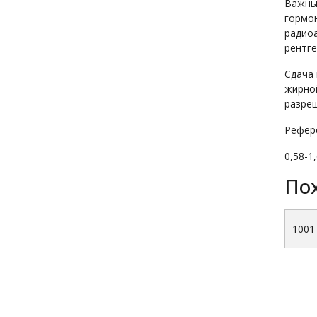
Важным
гормон
радио
рентге
Сдача 
жирной
разреш
Рефер
0,58-1
По
1001