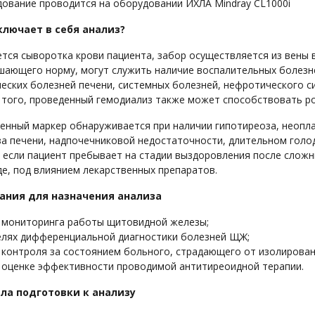
ование проводится на оборудовании ИХЛА Mindray CL1000i
ключает в себя анализ?
тся сыворотка крови пациента, забор осуществляется из вены 
шающего норму, могут служить наличие воспалительных болезн
еских болезней печени, системных болезней, нефротического с
 того, проведенный гемодиализ также может способствовать ро
енный маркер обнаруживается при наличии гипотиреоза, неопл
а печени, надпочечниковой недостаточности, длительном голод
 если пациент пребывает на стадии выздоровления после слож
е, под влиянием лекарственных препаратов.
ания для назначения анализа
 мониторинга работы щитовидной железы;
елях дифференциальной диагностики болезней ЩЖ;
 контроля за состоянием больного, страдающего от изолирован
 оценке эффективности проводимой антитиреоидной терапии.
ла подготовки к анализу