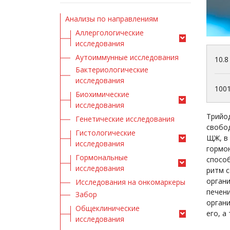
Анализы по направлениям
Аллергологические
исследования
Аутоиммунные исследования
10.8
Бактериологические
исследования
100
Биохимические
исследования
Трийо
Генетические исследования
свобод
Гистологические
ЩЖ, в 
исследования
гормон
Гормональные
способ
исследования
ритм с
органи
Исследования на онкомаркеры
печени
Забор
органи
Общеклинические
его, а
исследования