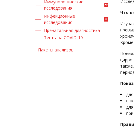
Исслед
Иммунологические
исследования
Что в
Инфекционные
исследования
Изучае
превы
Пренатальная диагностика
хронич
Тесты на COVID-19
Кроме
Пакеты анализов
Пониж
цирроз
также,
период
Показ
для
в ц
для
при
Прави