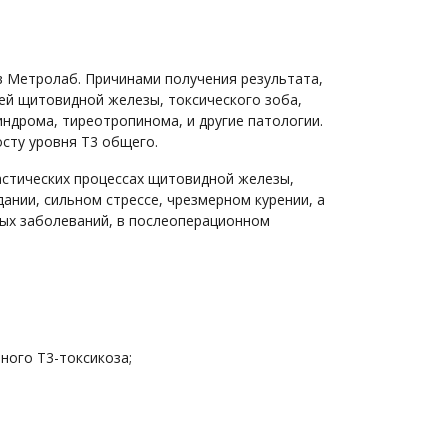
в Метролаб. Причинами получения результата,
ей щитовидной железы, токсического зоба,
индрома, тиреотропинома, и другие патологии.
сту уровня Т3 общего.
астических процессах щитовидной железы,
ании, сильном стрессе, чрезмерном курении, а
ных заболеваний, в послеоперационном
ного Т3-токсикоза;