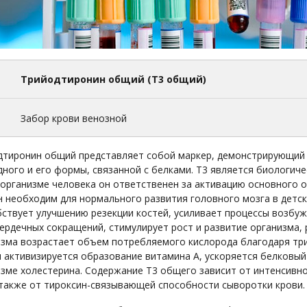
Трийодтиронин общий (Т3 общий)
1
Забор крови венозной
дтиронин общий представляет собой маркер, демонстрирующий
ного и его формы, связанной с белками. Т3 является биологи
организме человека он ответственен за активацию основного о
 необходим для нормального развития головного мозга в детск
ствует улучшению резекции костей, усиливает процессы возбу
ердечных сокращений, стимулирует рост и развитие организма,
зма возрастает объем потребляемого кислорода благодаря три
 активизируется образование витамина А, ускоряется белковы
зме холестерина. Содержание Т3 общего зависит от интенсивн
 также от тироксин-связывающей способности сыворотки крови.