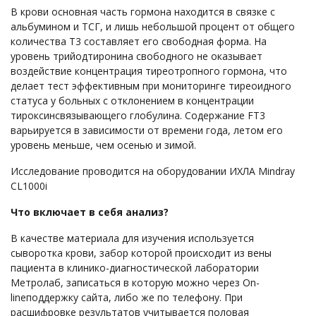
В крови основная часть гормона находится в связке с
альбумином и ТСГ, и лишь небольшой процент от общего
количества Т3 составляет его свободная форма. На
уровень трийодтиронина свободного не оказывает
воздействие концентрация тиреотропного гормона, что
делает тест эффективным при мониторинге тиреоидного
статуса у больных с отклонением в концентрации
тироксинсвязывающего глобулина. Содержание FT3
варьируется в зависимости от времени года, летом его
уровень меньше, чем осенью и зимой.
Исследование проводится на оборудовании ИХЛА Mindray
CL1000i
Что включает в себя анализ?
В качестве материала для изучения используется
сыворотка крови, забор которой происходит из вены
пациента в клинико-диагностической лаборатории
Метролаб, записаться в которую можно через On-
lineподдержку сайта, либо же по телефону. При
расшифровке результатов учитывается половая