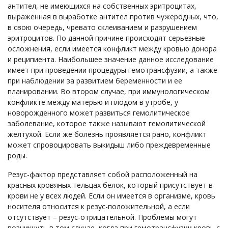
антител, не имеющихся на собственных эритроцитах,
выраженная в выработке антител против чужеродных, что,
в свою очередь, чревато склеиванием и разрушением
эритроцитов. По данной причине происходят серьезные
осложнения, если имеется конфликт между кровью донора
и реципиента. Наибольшее значение данное исследование
имеет при проведении процедуры гемотрансфузии, а также
при наблюдении за развитием беременности и ее
планировании. Во втором случае, при иммунологическом
конфликте между матерью и плодом в утробе, у
новорожденного может развиться гемолитическое
заболевание, которое также называют гемолитической
желтухой. Если же болезнь проявляется рано, конфликт
может спровоцировать выкидыш либо преждевременные
роды.
Резус-фактор представляет собой расположенный на
красных кровяных тельцах белок, который присутствует в
крови не у всех людей. Если он имеется в организме, кровь
носителя относится к резус-положительной, а если
отсутствует – резус-отрицательной. Проблемы могут
возникнуть в том случае, когда при гемотрансфузии кровь с