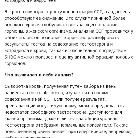
эстрадиола и андрогена.
Эстроген приводит к росту концентрации ССГ, а андрогены
способствуют ее снижению. Это служит причиной более
высокого уровня глобулина, связывающего половые
гормоны, в женском организме. Анализ на ССГ проводится у
обоих полов, он позволяет корректно расшифровать
результаты тестов на содержание тестостерона и
эстрадиола в крови, так как исключительно посредством
SHBG можно произвести оценку активной фракции половых
гормонов.
Что включает в себя анализ?
Сыворотка крови, полученная путем забора из вены
пациента в metrolab.com.ua, изучается на предмет
содержания в ней ССГ. Если получен результат,
превышающий допустимую норму, можно предполагать
недостаток свободного тестостерона, доступного для
тканей организма, даже если тест на общий уровень
тестостерона отобразил нормальные показатели. Так же
повышенный уровень бывает при гипертиреозе, анорексии,
заболеваниях печени.