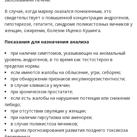
В случае, когда маркер оказался пониженным, это
свидетельствует о повышенной концентрации андрогенов,
гипотиреозе, гепатите, синдроме поликистозных яичников у
женщин, ожирении, болезни Иценко-Кушинга.
Показания для назначения анализа
при наличии симптомов, указывающих на аномальный
уровень андрогенов, в то время как тестостерон в
пределах нормы;
если имеются жалобы на облысение, угри, себорею;
при обнаружении признаков инсулинорезистентности;
в случае климакса у мужчин;
при хроническом простатите;
если есть жалобы на нарушение потенции или снижении
либидо;
при отсутствии овуляции у женщин;
при наличии гирсутизма или аменореи;
в случае поликистоза яичников;
в целях прогнозирования развития позднего токсикоза
беременных.