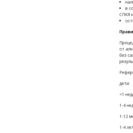
нал
в с
СПКЯ и
ост
Прави
Процед
от алк
без са
резуль
Рефер
дети:
<1 нед
1-4 не
1-12 м
1-4 ле