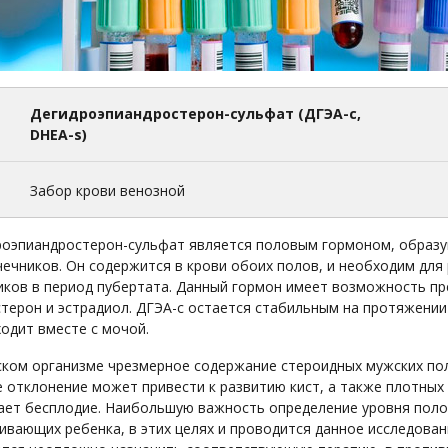
Дегидроэпиандростерон-сульфат (ДГЭА-с,
DHEA-s)
1
Забор крови венозной
роэпиандростерон-сульфат является половым гормоном, образу
ечников. Он содержится в крови обоих полов, и необходим для
ков в период пубертата. Данный гормон имеет возможность пр
терон и эстрадиол. ДГЭА-с остается стабильным на протяжении 
одит вместе с мочой.
ском организме чрезмерное содержание стероидных мужских по
 отклонение может привести к развитию кист, а также плотных 
ает бесплодие. Наибольшую важность определение уровня поло
вающих ребенка, в этих целях и проводится данное исследован