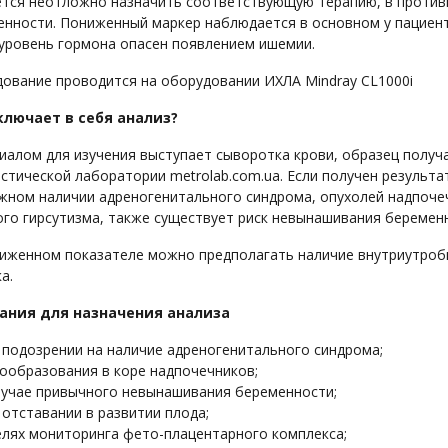
ется неотложно назначить соответствующую терапию, в против
енности. Пониженный маркер наблюдается в основном у пациен
 уровень гормона опасен появлением ишемии.
ование проводится на оборудовании ИХЛА Mindray CL1000i
ключает в себя анализ?
алом для изучения выступает сыворотка крови, образец получа
стической лаборатории metrolab.com.ua. Если получен результ
жном наличии адреногенитального синдрома, опухолей надпоче
го гирсутизма, также существует риск невынашивания беремен
ниженном показателе можно предполагать наличие внутриутроб
а.
ания для назначения анализа
 подозрении на наличие адреногенитального синдрома;
ообразования в коре надпочечников;
лучае привычного невынашивания беременности;
 отставании в развитии плода;
елях мониторинга фето-плацентарного комплекса;