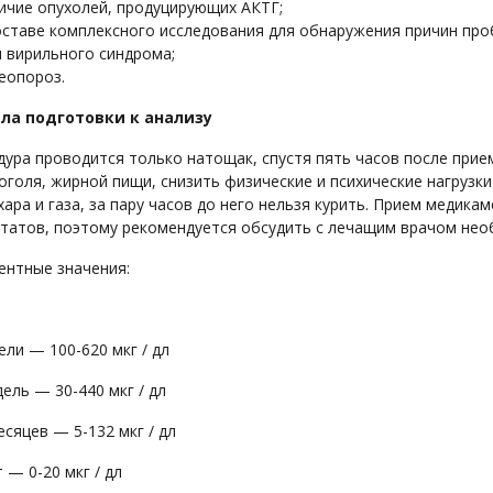
ичие опухолей, продуцирующих АКТГ;
оставе комплексного исследования для обнаружения причин про
 вирильного синдрома;
еопороз.
ла подготовки к анализу
ура проводится только натощак, спустя пять часов после прием
оголя, жирной пищи, снизить физические и психические нагрузки
хара и газа, за пару часов до него нельзя курить. Прием медик
татов, поэтому рекомендуется обсудить с лечащим врачом нео
ентные значения:
ели — 100-620 мкг / дл
дель — 30-440 мкг / дл
есяцев — 5-132 мкг / дл
т — 0-20 мкг / дл