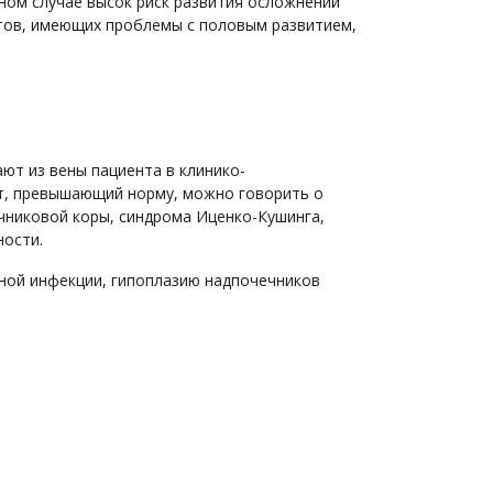
ном случае высок риск развития осложнений
тов, имеющих проблемы с половым развитием,
ют из вены пациента в клинико-
ат, превышающий норму, можно говорить о
чниковой коры, синдрома Иценко-Кушинга,
ности.
ной инфекции, гипоплазию надпочечников