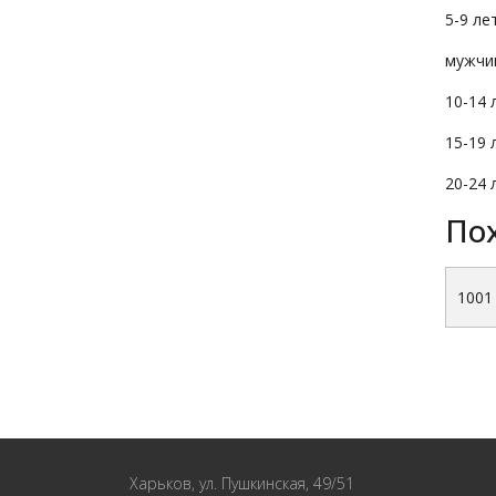
5-9 ле
мужчи
10-14 
15-19 
20-24 
По
1001
Харьков, ул. Пушкинская, 49/51