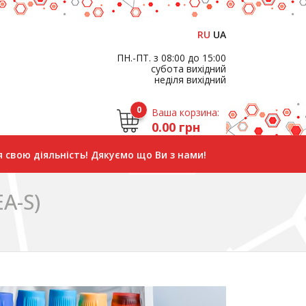
RU
UA
ПН.-ПТ. з 08:00 до 15:00
субота вихідний
неділя вихідний
0
Ваша корзина:
0.00 грн
 свою діяльність! Дякуємо що Ви з нами!
A-S)