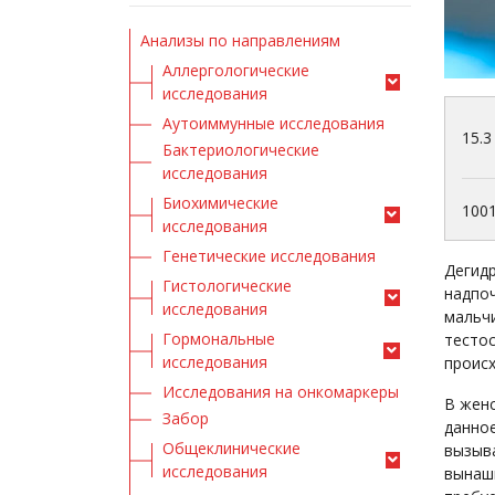
Анализы по направлениям
Аллергологические
исследования
Аутоиммунные исследования
15.3
Бактериологические
исследования
Биохимические
100
исследования
Генетические исследования
Дегид
Гистологические
надпоч
исследования
мальчи
Гормональные
тестос
исследования
происх
Исследования на онкомаркеры
В жен
Забор
данное
Общеклинические
вызыв
исследования
вынаши