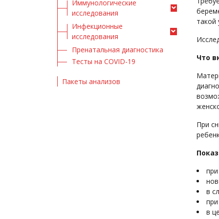
требу
Иммунологические
берем
исследования
такой
Инфекционные
исследования
Исслед
Пренатальная диагностика
Что в
Тесты на COVID-19
Матери
Пакеты анализов
диагно
возмо
женско
При с
ребенк
Показ
при
нов
в с
при
в ц