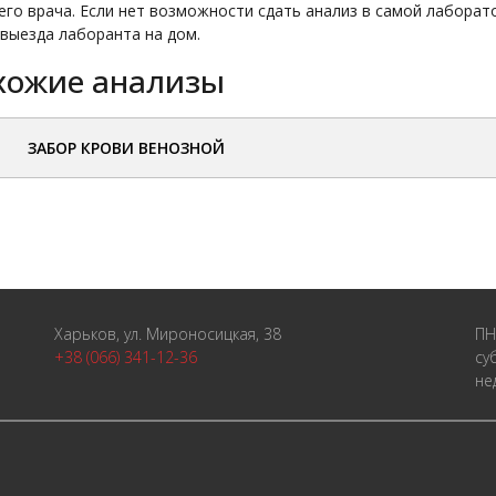
го врача. Если нет возможности сдать анализ в самой лаборато
 выезда лаборанта на дом.
хожие анализы
ЗАБОР КРОВИ ВЕНОЗНОЙ
Харьков, ул. Мироносицкая, 38
ПН
+38 (066) 341-12-36
су
не