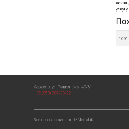
лечаще
услугу
По
1001
Харьков, ул. Пушкинская, 49/51
+38 (050) 207-33-22
Все права защищены © Metrolab