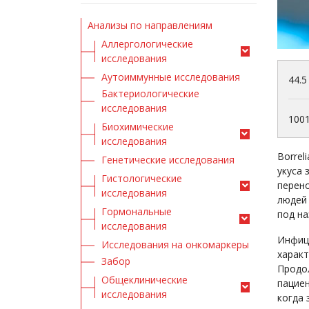
Анализы по направлениям
Аллергологические
исследования
Аутоиммунные исследования
44.5
Бактериологические
исследования
100
Биохимические
исследования
Borrel
Генетические исследования
укуса 
Гистологические
перено
исследования
людей 
Гормональные
под н
исследования
Инфици
Исследования на онкомаркеры
характ
Забор
Продол
Общеклинические
пациен
исследования
когда 